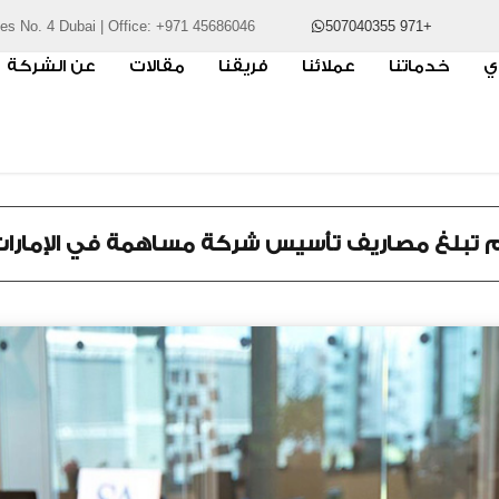
ces No. 4 Dubai | Office: +971 45686046
+971 507040355
ي
خدماتنا
عملائنا
فريقنا
مقالات
عن الشركة
 تبلغ مصاريف تأسيس شركة مساهمة في الإمارات