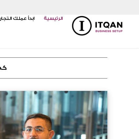
خطي
لى
الرئيسية
ابدأ عملك التجار
لمحتوى
كم